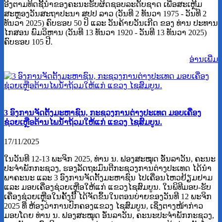
ອີງຕາມທິດຊີ້ນຳຂອງຄະນະຮັບຜິດຊອບລະດັບຊາດ ເພື່ອສະເຫຼີມ
ສະຫຼອງວັນສະຖາປະນາ ສປປ ລາວ (ວັນທີ 2 ທັນວາ 1975 - ວັນທີ 2
ທັນວາ 2025) ຄົບຮອບ 50 ປິ ແລະ ວັນຄ້າຍວັນເກີດ ຂອງ ທ່ານ ປະທານ
ໄກສອນ ພົມວິຫານ (ວັນທີ 13 ທັນວາ 1920 - ວັນທີ 13 ທັນວາ 2025)
ຄົບຮອບ 105 ປີ.
ອ່ານ​ເພີ່ມ
3 ອົງການຈັດຕັ້ງມະຫາຊົນ, ກະຊວງການຕ່າງປະເທດ ມອບເຄື່ອງ
ຊ່ວຍເຫຼືອຕ້ານໄພນໍ້າຖ້ວມໃຫ້ແກ່ ແຂວງ ໄຊສົມບູນ.
17/11/2025
ໃນວັນທີ 12-13 ພະຈິກ 2025, ທ່ານ ນ. ຟອງສະໝຸດ ອັ່ນລາວັນ, ຄະນະ
ປະຈຳພັກກະຊວງ, ຮອງລັດຖະມົນຕີກະຊວງການຕ່າງປະເທດ ໄດ້ນໍາ
ພາຄະນະ ແລະ 3 ອົງການຈັດຕັ້ງມະຫາຊົນ ໄປເຄື່ອນໄຫວຢ້ຽມຢາມ
ແລະ ມອບເຄື່ອງຊ່ວຍເຫຼືອໃຫ້ແກ່ ແຂວງໄຊສົມບູນ. ໃນພິທີມອບ-ຮັບ
ເຄື່ອງຊ່ວຍເຫຼືອໃນຄັ້ງນີ້ ໄດ້ຈັດຂຶ້ນໃນຕອນບ່າຍຂອງວັນທີ 12 ພະຈິກ
2025 ທີ່ ຫ້ອງວ່າການປົກຄອງແຂວງ ໄຊສົມບູນ, ເຊິ່ງຕາງໜ້າກ່າວ
ມອບໂດຍ ທ່ານ ນ. ຟອງສະໝຸດ ອັ່ນລາວັນ, ຄະນະປະຈໍາພັກກະຊວງ,