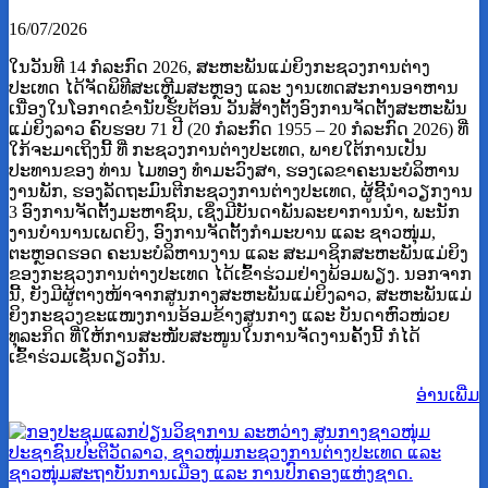
16/07/2026
ໃນວັນທີ 14 ກໍລະກົດ 2026, ສະຫະພັນແມ່ຍິງກະຊວງການຕ່າງ
ປະເທດ ໄດ້ຈັດພິທີສະເຫຼີມສະຫຼອງ ແລະ ງານເທດສະການອາຫານ
ເນື່ອງໃນໂອກາດຂໍ່ານັບຮັບຕ້ອນ ວັນສ້າງຕັ້ງອົງການຈັດຕັ້ງສະຫະພັນ
ແມ່ຍິງລາວ ຄົບຮອບ 71 ປີ (20 ກໍລະກົດ 1955 – 20 ກໍລະກົດ 2026) ທີ່
ໃກ້ຈະມາເຖິງນີ້ ທີ່ ກະຊວງການຕ່າງປະເທດ, ພາຍໃຕ້ການເປັນ
ປະທານຂອງ ທ່ານ ໄມທອງ ທໍາມະວົງສາ, ຮອງເລຂາຄະນະບໍລິຫານ
ງານພັກ, ຮອງລັດຖະມົນຕີກະຊວງການຕ່າງປະເທດ, ຜູ້ຊີ້ນໍາວຽກງານ
3 ອົງການຈັດຕັ້ງມະຫາຊົນ, ເຊິ່ງມີບັນດາພັນລະຍາການນໍາ, ພະນັກ
ງານບໍານານເພດຍິງ, ອົງການຈັດຕັ້ງກຳມະບານ ແລະ ຊາວໜຸ່ມ,
ຕະຫຼອດຮອດ ຄະນະບໍລິຫານງານ ແລະ ສະມາຊິກສະຫະພັນແມ່ຍິງ
ຂອງກະຊວງການຕ່າງປະເທດ ໄດ້ເຂົ້າຮ່ວມຢ່າງພ້ອມພຽງ. ນອກຈາກ
ນີ້, ຍັງມີຜູ້ຕາງໜ້າຈາກສູນກາງສະຫະພັນແມ່ຍິງລາວ, ສະຫະພັນແມ່
ຍິງກະຊວງຂະແໜງການອ້ອມຂ້າງສູນກາງ ແລະ ບັນດາຫົວໜ່ວຍ
ທຸລະກິດ ທີ່ໃຫ້ການສະໜັບສະໜູນໃນການຈັດງານຄັ້ງນີ້ ກໍໄດ້
ເຂົ້າຮ່ວມເຊັ່ນດຽວກັນ.
ອ່ານ​ເພີ່ມ