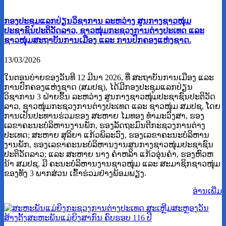
ກອງປະຊຸມແລກປ່ຽນວິຊາການ ລະຫວ່າງ ສູນກາງຊາວໜຸ່ມ
ປະຊາຊົນປະຕິວັດລາວ, ຊາວໜຸ່ມກະຊວງການຕ່າງປະເທດ ແລະ
ຊາວໜຸ່ມສະຖາບັນການເມືອງ ແລະ ການປົກຄອງແຫ່ງຊາດ.
13/03/2026
ໃນຕອນບ່າຍຂອງວັນທີ 12 ມີນາ 2026, ທີ່ ສະຖາບັນການເມືອງ ແລະ
ການປົກຄອງແຫ່ງຊາດ (ສມປຊ), ໄດ້ມີກອງປະຊຸມແລກປ່ຽນ
ວິຊາການ 3 ຝ່າຍຂຶ້ນ ລະຫວ່າງ ສູນກາງຊາວໜຸ່ມປະຊາຊົນປະຕິວັດ
ລາວ, ຊາວໜຸ່ມກະຊວງການຕ່າງປະເທດ ແລະ ຊາວໜຸ່ມ ສມປຊ, ໂດຍ
ການເປັນປະທານຮ່ວມຂອງ ສະຫາຍ ໄມທອງ ທໍາມະວົງສາ, ຮອງ
ເລຂາຄະນະບໍລິຫານງານພັກ, ຮອງລັດຖະມົນຕີກະຊວງການຕ່າງ
ປະເທດ; ສະຫາຍ ສຸລິຍາ ແກ້ວພິລະວົງ, ຮອງເລຂາຄະນະບໍລິຫານ
ງານພັກ, ຮອງເລຂາຄະນະບໍລິຫານງານສູນກາງຊາວໜຸ່ມປະຊາຊົນ
ປະຕິວັດລາວ; ແລະ ສະຫາຍ ນາງ ຄຳຫລ້າ ແກ້ວອຸ່ນຄຳ, ຮອງຫົວຫ
ນ້າ ສມປຊ, ມີ ຄະນະບໍລິຫານງານຊາວໜຸ່ມ ແລະ ສະມາຊິກຊາວໜຸ່ມ
ຂອງທັງ 3 ພາກສ່ວນ ເຂົ້າຮ່ວມຢ່າງພ້ອມພຽງ.
ອ່ານ​ເພີ່ມ