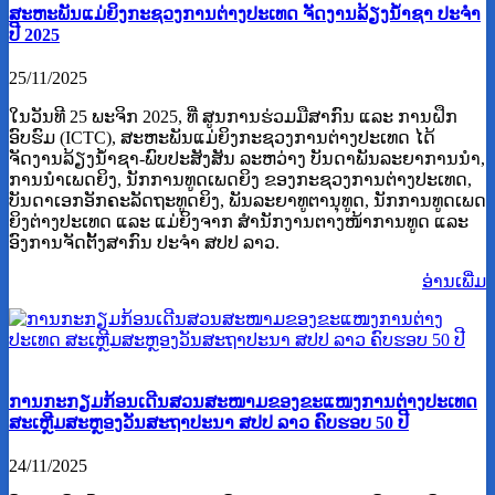
ສະຫະພັນແມ່ຍິງກະຊວງການຕ່າງປະເທດ ຈັດງານລ້ຽງນໍ້າຊາ ປະຈໍາ
ປີ 2025
25/11/2025
ໃນວັນທີ 25 ພະຈິກ 2025, ທີ່ ສູນການຮ່ວມມືສາກົນ ແລະ ການຝຶກ
ອົບຮົມ (ICTC), ສະຫະພັນແມ່ຍິງກະຊວງການຕ່າງປະເທດ ໄດ້
ຈັດງານລ້ຽງນໍ້າຊາ-ພົບປະສັງສັນ ລະຫວ່າງ ບັນດາພັນລະຍາການນຳ,
ການນຳເພດຍິງ, ນັກການທູດເພດຍິງ ຂອງກະຊວງການຕ່າງປະເທດ,
ບັນດາເອກອັກຄະລັດຖະທູດຍິງ, ພັນລະຍາທູຕານຸທູດ, ນັກການທູດເພດ
ຍິງຕ່າງປະເທດ ແລະ ແມ່ຍິງຈາກ ສໍານັກງານຕາງໜ້າການທູດ ແລະ
ອົງການຈັດຕັ້ງສາກົນ ປະຈຳ ສປປ ລາວ.
ອ່ານ​ເພີ່ມ
ການກະກຽມກ້ອນເດີນສວນສະໜາມຂອງຂະແໜງການຕ່າງປະເທດ
ສະເຫຼີມສະຫຼອງວັນສະຖາປະນາ ສປປ ລາວ ຄົບຮອບ 50 ປີ
24/11/2025