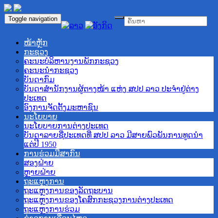
Toggle navigation
ໜ້າຫຼັກ
ກະຊວງ
ຄະນະບໍລິຫານງານພັກກະຊວງ
ຄະນະນໍາກະຊວງ
ບັນດາກົມ
ບັນດາສໍານັກງານຜູ້ຕາງໜ້າ ແຫ່ງ ສປປ ລາວ ປະຈໍາຢູ່ຕ່າງ
ປະເທດ
ອົງການຈັດຕັ້ງມະຫາຊົນ
ນະໂຍບາຍ
ນະໂຍບາຍການຕ່າງປະເທດ
ບັນດາລາຍຊື່ປະເທດທີ່ ສປປ ລາວ ມີສາຍພົວພັນການທູດນຳ
ແຕ່ປີ 1950
ການຮ່ວມມືສາກົນ
ສອງຝ່າຍ
ຫຼາຍຝ່າຍ
ຖະແຫຼງການ
ຖະແຫຼງການຂອງລັດຖະບານ
ຖະແຫຼງການຂອງໂຄສົກກະຊວງການຕ່າງປະເທດ
ຖະແຫຼງການຮ່ວມ