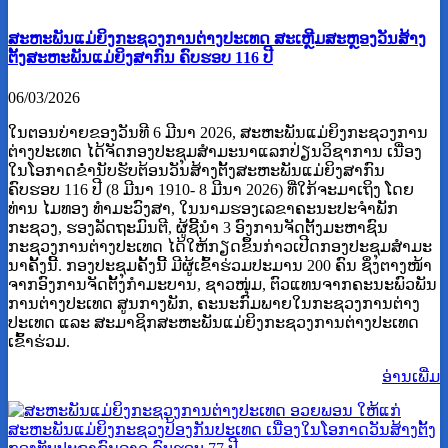
ສະຫະພັນແມ່ຍິງກະຊວງການຕ່າງປະເທດ ສະເຫຼີມສະຫຼອງວັນສ້າງ
ຕັ້ງສະຫະພັນແມ່ຍິງສາກົນ ຄົບຮອບ 116 ປີ
06/03/2026
ໃນຕອນບ່າຍຂອງວັນທີ 6 ມີນາ 2026, ສະຫະພັນແມ່ຍິງກະຊວງການ
ຕ່າງປະເທດ ໄດ້ຈັດກອງປະຊຸມສຳມະນາແລກປ່ຽນວິຊາການ ເນື່ອງ
ໃນໂອກາດຂໍ່ານັບຮັບຕ້ອນວັນສ້າງຕັ້ງສະຫະພັນແມ່ຍິງສາກົນ
ຄົບຮອບ 116 ປີ (8 ມີນາ 1910- 8 ມີນາ 2026) ທີ່ໃກ້ຈະມາເຖິງ ໂດຍ
ທ່ານ ໄມທອງ ທໍາມະວົງສາ, ໃນນາມຮອງເລຂາຄະນະປະຈໍາພັກ
ກະຊວງ, ຮອງລັດຖະມົນຕີ, ຜູ້ຊີ້ນຳ 3 ອົງການຈັດຕັ້ງມະຫາຊົນ
ກະຊວງການຕ່າງປະເທດ ໄດ້ໃຫ້ກຽດຂຶ້ນກ່າວເປີດກອງປະຊຸມສໍາມະ
ນາຄັ້ງນີ້. ກອງປະຊຸມຄັ້ງນີ້ ມີຜູ້ເຂົ້າຮ່ວມປະມານ 200 ຄົນ ຊຶ່ງຕາງໜ້າ
ຈາກອົງການຈັດຕັ້ງກຳມະບານ, ຊາວໜຸ່ມ, ຕົວແທນຈາກຄະນະພົວພັນ
ການຕ່າງປະເທດ ສູນກາງພັກ, ຄະນະກົມພາຍໃນກະຊວງການຕ່າງ
ປະເທດ ແລະ ສະມາຊິກສະຫະພັນແມ່ຍິງກະຊວງການຕ່າງປະເທດ
ເຂົ້າຮ່ວມ.
ອ່ານ​ເພີ່ມ