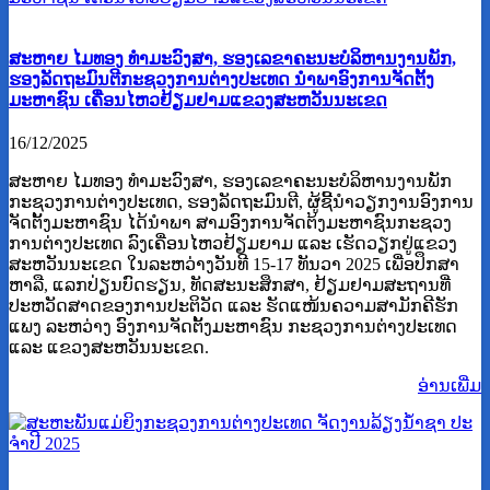
ສະຫາຍ ໄມທອງ ທໍາມະວົງສາ, ຮອງເລຂາຄະນະບໍລິຫານງານພັກ,
ຮອງລັດຖະມົນຕີກະຊວງການຕ່າງປະເທດ ນໍາພາອົງການຈັດຕັ້ງ
ມະຫາຊົນ ເຄື່ອນໄຫວຢ້ຽມຢາມແຂວງສະຫວັນນະເຂດ
16/12/2025
ສະຫາຍ ໄມທອງ ທໍາມະວົງສາ, ຮອງເລຂາຄະນະບໍລິຫານງານພັກ
ກະຊວງການຕ່າງປະເທດ, ຮອງລັດຖະມົນຕີ, ຜູ້ຊີ້ນໍາວຽກງານອົງການ
ຈັດຕັ້ງມະຫາຊົນ ໄດ້ນໍາພາ ສາມອົງການຈັດຕ້ງມະຫາຊົນກະຊວງ
ການຕ່າງປະເທດ ລົງເຄື່ອນໄຫວຢ້ຽມຍາມ ແລະ ເຮັດວຽກຢູ່ແຂວງ
ສະຫວັນນະເຂດ ໃນລະຫວ່າງວັນທີ 15-17 ທັນວາ 2025 ເພື່ອປຶກສາ
ຫາລື, ແລກປ່ຽນບົດຮຽນ, ທັດສະນະສຶກສາ, ຢ້ຽມຢາມສະຖານທີ່
ປະຫວັດສາດຂອງການປະຕິວັດ ແລະ ຮັດແໜ້ນຄວາມສາມັກຄີຮັກ
ແພງ ລະຫວ່າງ ອົງການຈັດຕັ້ງມະຫາຊົນ ກະຊວງການຕ່າງປະເທດ
ແລະ ແຂວງສະຫວັນນະເຂດ.
ອ່ານ​ເພີ່ມ