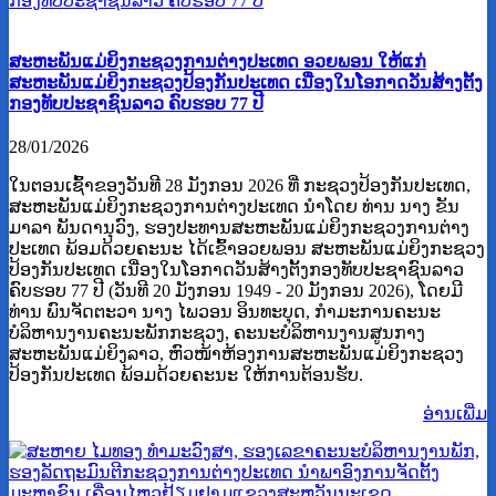
ສະຫະພັນແມ່ຍິງກະຊວງການຕ່າງປະເທດ ອວຍພອນ ໃຫ້ແກ່
ສະຫະພັນແມ່ຍິງກະຊວງປ້ອງກັນປະເທດ ເນື່ອງໃນໂອກາດວັນສ້າງຕັ້ງ
ກອງທັບປະຊາຊົນລາວ ຄົບຮອບ 77 ປີ
28/01/2026
ໃນຕອນເຊົ້າຂອງວັນທີ 28 ມັງກອນ 2026 ທີ່ ກະຊວງປ້ອງກັນປະເທດ,
ສະຫະພັນແມ່ຍິງກະຊວງການຕ່າງປະເທດ ນໍາໂດຍ ທ່ານ ນາງ ຂັນ
ມາລາ ພັນດານຸວົງ, ຮອງປະທານສະຫະພັນແມ່ຍິງກະຊວງການຕ່າງ
ປະເທດ ພ້ອມດ້ວຍຄະນະ ໄດ້ເຂົ້າອວຍພອນ ສະຫະພັນແມ່ຍິງກະຊວງ
ປ້ອງກັນປະເທດ ເນື່ອງໃນໂອກາດວັນສ້າງຕັ້ງກອງທັບປະຊາຊົນລາວ
ຄົບຮອບ 77 ປີ (ວັນທີ 20 ມັງກອນ 1949 - 20 ມັງກອນ 2026), ໂດຍມີ
ທ່ານ ພົນຈັດຕະວາ ນາງ ໄພວອນ ອິນທະບຸດ, ກຳມະການຄະນະ
ບໍລິຫານງານຄະນະພັກກະຊວງ, ຄະນະບໍລິຫານງານສູນກາງ
ສະຫະພັນແມ່ຍິງລາວ, ຫົວໜ້າຫ້ອງການສະຫະພັນແມ່ຍິງກະຊວງ
ປ້ອງກັນປະເທດ ພ້ອມດ້ວຍຄະນະ ໃຫ້ການຕ້ອນຮັບ.
ອ່ານ​ເພີ່ມ