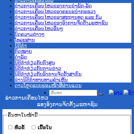
ຂ່າວການເຄື່ອນໄຫວ
ຂ່າວການເຄື່ອນໄຫວຂອງການນຳພັກ-ລັດ
ຂ່າວການເຄື່ອນໄຫວຂອງຄະນະນຳກະຊວງ
ຂ່າວການເຄື່ອນໄຫວຂອງສະຖານທູດ ແລະ ກົມ
ຂ່າວການເຄື່ອນໄຫວຂອງອົງການຈັດຕັ້ງມະຫາຊົນ
ຂ່າວການເຄື່ອນໄຫວອື່ນໆ
ບົດຄວາມຕ່າງໆ
ໂທລະສານ
ນິຕິກຳ
ກົດໝາຍ
ດໍາລັດ
ນິຕິກຳກ່ຽວກັບກົງສູນ
ນິຕິກຳກ່ຽວກັບການຂ່າວ
ນິຕິກຳກ່ຽວກັບອົງການຈັດຕັ້ງສາກົນ
ຮ່າງນິຕິກໍາທາບທາມຄໍາເຫັນ
ດາວໂຫຼດແບບຟອມໜັງສືຜ່ານແດນ
ຂ່າວການເຄື່ອນໄຫວ
ຂອງອົງການຈັດຕັ້ງມະຫາຊົນ
ຄົ້ນ​ຫາ​ໃນ​ໜ້ານີ້
​ຫົວ​ຂໍ້
​ເນື້ອ​ໃນ