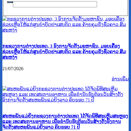
ກະຊວງການຕ່າງປະເທດ, 3 ອົງການຈັດຕັ້ງມະຫາຊົນ, ມອບເຄື່ອງ
ຊ່ວຍເຫຼືອໃຫ້ແກ່ສູນບໍາບັດຢາເສບຕິດ ແລະ ຄ້າຍຄຸມຂັງຊົ່ວຄາວ ສົມ
ສະຫງ່າ
21/07/2026
ອ່ານ​ເພີ່ມ
ສະຫະພັນແມ່ຍິງກະຊວງການຕ່າງປະເທດ ໄດ້ຈັດພິທີສະເຫຼີມສະຫຼອງ
ແລະ ເທດສະການອາຫານ ເພື່ອຂໍ່ານັບຮັບຕ້ອນວັນສ້າງຕັ້ງອົງການ
ຈັດຕັ້ງສະຫະພັນແມ່ຍິງລາວ ຄົບຮອບ 71 ປີ