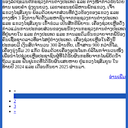
ຮອງລັດຖະມົນຕີກະຊວງການຕ່າງປະເທດ ແລະ ຕາງໜ້າກ່າວຮັບໂດຍ
ທ່ານ ພອຍຄໍາ ຮຸ່ງບຸນຍວງ, ເລຂາຄະນະບໍລິຫານພັກແຂວງ, ເຈົ້າ
ແຂວງໄຊສົມບູນ ພ້ອມດ້ວຍພາກສ່ວນທີ່ກ່ຽວຂ້ອງຂອງແຂວງ ແລະ
ຕາງໜ້າ 3 ອົງການຈັດຕັ້ງມະຫາຊົນຈາກກະຊວງການຕ່າງປະເທດ
ແລະ ແຂວງໄຊສົມບູນ ເຂົ້າຮ່ວມ ເປັນສັກຂີພິຍານ. ເຄື່ອງຊ່ວຍເຫຼືອດັ່ງ
ກ່າວແມ່ນການປະກອບສ່ວນຂອງພະນັກງານກະຊວງການຕ່າງປະເທດ
ທີ່ຢູ່ພາຍໃນ ແລະ ຕ່າງປະເທດ ແລະ ການລະດົມຂົນຂວາຍຈາກພີ່ນ້ອງ
ຄົນເຊື້ອຊາດລາວທີ່ອາໄສຢູ່ຕ່າງປະເທດ. ເຄື່ອງຊ່ວຍເຫຼືອໃນຄັ້ງນີ້
ປະກອບມີ ເງິນສົດຈຳນວນ 300 ລ້ານກີບ, ເຂົ້າສານ 900 ກວ່າກິໂລ,
ເຄື່ອງນຸ່ງຮົ່ມ 20 ແກັດ ພ້ອມດ້ວຍເຄື່ອງອຸປະໂພກ-ບໍລິໂພກຈໍານວນໜຶ່ງ
ເພື່ອນໍາໄປຊ່ວຍເຫຼືອປະຊາຊົນຜູ້ທີ່ໄດ້ຮັບຜົນກະທົບຈາກໄພພິບັດນໍ້າ
ຖ້ວມ ແລະ ຟື້ນຟູເຂດທີ່ໄດ້ຮັບຜົນເສຍຫາຍ ຢູ່ແຂວງໄຊສົມບູນ ໃນ
ທ້າຍປີ 2024 ແລະ ເດືອນກັນຍາ 2025 ຜ່ານມາ.
ອ່ານ​ເພີ່ມ
«
1
2
3
»