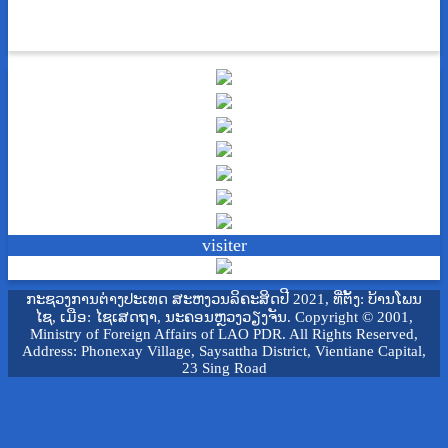
visiter
ກະຊວງການຕ່າງປະເທດ ສະຫງວນລິຄະສິດປີ 2021, ທີ່ຕັ້ງ: ບ້ານໂພນ
ໄຊ, ເມືອ: ໄຊເສດຖາ, ນະຄອນຫຼວງວຽງຈັນ. Copyright © 2001,
Ministry of Foreign Affairs of LAO PDR. All Rights Reserved,
Address: Phonexay Village, Saysattha District, Vientiane Capital,
23 Sing Road