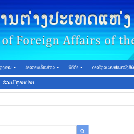
ຫຼງການ
ຂ່າວການເຄື່ອນໄຫວ
ນິຕິກຳ
ດາວໂຫຼດແບບຟອມໜັງສືຜ
ຮ່ວມມືຫຼາຍຝ່າຍ