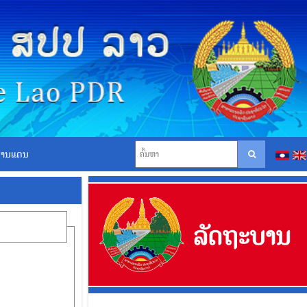
່ານແດນ