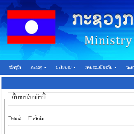
ໜ້າຫຼັກ
ກະຊວງ
ນະໂຍບາຍ
ການຮ່ວມມືສາກົນ
ຖະແ
ຄົ້ນ​ຫາ​ໃນ​ໜ້ານີ້
​ຫົວ​ຂໍ້
​ເນື້ອ​ໃນ