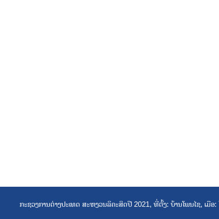
ກະຊວງການຕ່າງປະເທດ ສະຫງວນລິຄະສິດປີ 2021, ທີ່ຕັ້ງ: ບ້ານໂພນໄຊ, ເມ