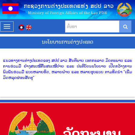
T
o
ນະໂຍບາຍການຕ່າງປະເທດ
g
g
l
ແນວທາງການຕ່າງປະເທດຂອງ ສປປ ລາວ ສັນຕິພາບ ເອກກະລາດ ມິດຕະພາບ ແລະ
e
ການຮ່ວມມື ຢ່າງສະເໝີຕົ້ນສະເໜີປາຍ ແລະ ປະຕິບັດນະໂຍບາຍ ເປີດກວ້າງການ
n
ພົວພັນຮ່ວມມື ແບບຫລາຍທິດ,
ຫລາຍຝ່າຍ ແລະ ຫລາຍຮູບແບບ ຕາມທິດນຳ "ເພີ່ມ
a
ມິດຫລຸດຜ່ອນສັດຕູ"
v
i
g
a
t
i
o