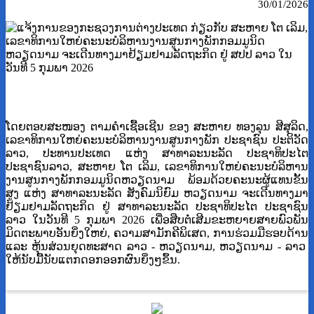
30/01/2026
ໂດຍຕອບສະໜອງ ຕາມຄຳເຊື້ອເຊີນ ຂອງ ສະຫາຍ ທອງລຸນ ສີສຸລິດ,
ເລຂາທິການໃຫຍ່ຄະນະບໍລິຫານງານສູນກາງພັກ ປະຊາຊົນ ປະຕິວັດ
ລາວ, ປະທານປະເທດ ແຫ່ງ ສາທາລະນະລັດ ປະຊາທິປະໄຕ
ປະຊາຊົນລາວ, ສະຫາຍ ໂຕ ເລິມ, ເລຂາທິການໃຫຍ່ຄະນະບໍລິຫານ
ງານສູນກາງພັກກອມມູນິດຫວຽດນາມ ພ້ອມດ້ວຍຄະນະຜູ້ແທນຂັ້ນ
ສູງ ແຫ່ງ ສາທາລະນະລັດ ສັງຄົມນິຍົມ ຫວຽດນາມ ຈະເດີນທາງມາ
ຢ້ຽມຢາມລັດຖະກິດ ຢູ່ ສາທາລະນະລັດ ປະຊາທິປະໄຕ ປະຊາຊົນ
ລາວ ໃນວັນທີ 5 ກຸມພາ 2026 ເພື່ອສືບຕໍ່ເສີມຂະຫຍາຍສາຍພົວພັນ
ມິດຕະພາບອັນຍິ່ງໃຫຍ່, ຄວາມສາມັກຄີພິເສດ, ການຮ່ວມມືຮອບດ້ານ
ແລະ ຫຸ້ນສ່ວນຍຸດທະສາດ ລາວ - ຫວຽດນາມ, ຫວຽດນາມ - ລາວ
ໃຫ້ນັບມື້ນັບແຕກດອກອອກຜົນຍິ່ງໆຂຶ້ນ.