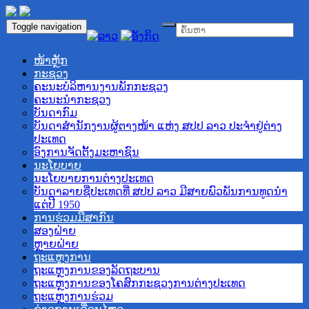
Toggle navigation
ໜ້າຫຼັກ
ກະຊວງ
ຄະນະບໍລິຫານງານພັກກະຊວງ
ຄະນະນໍາກະຊວງ
ບັນດາກົມ
ບັນດາສໍານັກງານຜູ້ຕາງໜ້າ ແຫ່ງ ສປປ ລາວ ປະຈໍາຢູ່ຕ່າງ
ປະເທດ
ອົງການຈັດຕັ້ງມະຫາຊົນ
ນະໂຍບາຍ
ນະໂຍບາຍການຕ່າງປະເທດ
ບັນດາລາຍຊື່ປະເທດທີ່ ສປປ ລາວ ມີສາຍພົວພັນການທູດນຳ
ແຕ່ປີ 1950
ການຮ່ວມມືສາກົນ
ສອງຝ່າຍ
ຫຼາຍຝ່າຍ
ຖະແຫຼງການ
ຖະແຫຼງການຂອງລັດຖະບານ
ຖະແຫຼງການຂອງໂຄສົກກະຊວງການຕ່າງປະເທດ
ຖະແຫຼງການຮ່ວມ