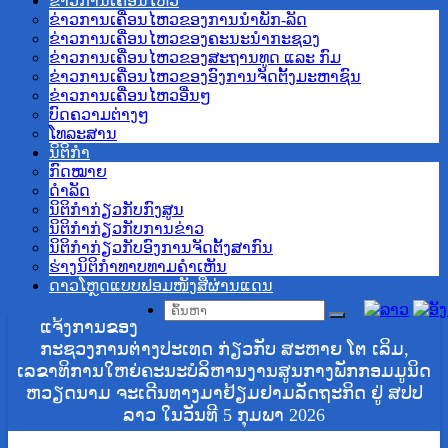
ຂ່າວການເຄື່ອນໄຫວ
ຂ່າວການເຄື່ອນໄຫວຂອງການນຳພັກ-ລັດ
ຂ່າວການເຄື່ອນໄຫວຂອງຄະນະນຳກະຊວງ
ຂ່າວການເຄື່ອນໄຫວຂອງສະຖານທູດ ແລະ ກົມ
ຂ່າວການເຄື່ອນໄຫວຂອງອົງການຈັດຕັ້ງມະຫາຊົນ
ຂ່າວການເຄື່ອນໄຫວອື່ນໆ
ບົດຄວາມຕ່າງໆ
ໂທລະສານ
ນິຕິກຳ
ກົດໝາຍ
ດໍາລັດ
ນິຕິກຳກ່ຽວກັບກົງສູນ
ນິຕິກຳກ່ຽວກັບການຂ່າວ
ນິຕິກຳກ່ຽວກັບອົງການຈັດຕັ້ງສາກົນ
ຮ່າງນິຕິກໍາທາບທາມຄໍາເຫັນ
ດາວໂຫຼດແບບຟອມໜັງສືຜ່ານແດນ
ແຈ້ງການຂອງ
ກະຊວງການຕ່າງປະເທດ ກ່ຽວກັບ ສະຫາຍ ໂຕ ເລິມ,
ເລຂາທິການໃຫຍ່ຄະນະບໍລິຫານງານສູນກາງພັກກອມມູນິດ
ຫວຽດນາມ ຈະເດີນທາງມາຢ້ຽມຢາມລັດຖະກິດ ຢູ່ ສປປ
ລາວ ໃນວັນທີ 5 ກຸມພາ 2026