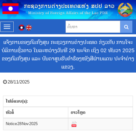
T
o
ແຈ້ງການຂອງກົມກົງສຸນ ກະຊວງການຕ່າງປະເທດ ກ່ຽວກັບ ການໂຈະ
g
g
ບໍລິການຊົ່ວຄາວ ໃນລະຫວ່າງວັນທີ 29 ພະຈິກ ເຖິງ 02 ທັນວາ 2025
l
ຂອງກົມກົງສຸນ ແລະ ບັນດາສູນຮັບຄໍາຮ້ອງໜັງສືຜ່ານແດນ ປະຈໍາຕ່າງ
e
ແຂວງ.
n
a
28/11/2025
v
i
g
ໄຟລ໌ແນບ (s):
a
​ຫົວ​ຂໍ້
ດາວ​ໂຫຼດ
t
i
Notice 28 Nov 2025
o