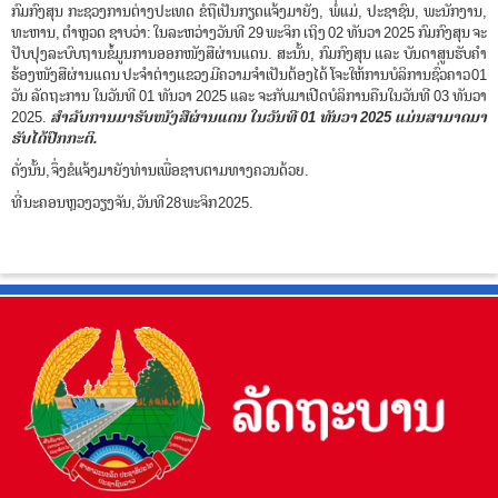
n
ກົມກົງສຸນ ກະຊວງການຕ່າງປະເທດ ຂໍຖືເປັນກຽດແຈ້ງມາຍັງ, ພໍ່ແມ່, ປະຊາຊົນ, ພະນັກງານ,
ທະຫານ, ຕຳຫຼວດ ຊາບວ່າ: ໃນລະຫວ່າງວັນທີ 29 ພະຈິກ ເຖິງ 02 ທັນວາ 2025 ກົມກົງສຸນ ຈະ
ປັບປຸງລະບົບຖານຂໍ້ມູນການອອກໜັງສືຜ່ານແດນ. ສະນັ້ນ, ກົມກົງສຸນ ແລະ ບັນດາສູນຮັບຄຳ
ຮ້ອງໜັງສືຜ່ານແດນ ປະຈຳຕ່າງແຂວງ ມີຄວາມຈຳເປັນຕ້ອງໄດ້ ໂຈະໃຫ້ການບໍລິການຊົ່ວຄາວ 01
ວັນ ລັດຖະການ ໃນວັນທີ 01 ທັນວາ 2025 ແລະ ຈະກັບມາເປີດບໍລິການຄືນໃນວັນທີ 03 ທັນວາ
2025.
ສຳລັບການມາຮັບໜັງສືຜ່ານແດນ ໃນວັນທີ 01 ທັນວາ 2025 ແມ່ນສາມາດມາ
ຮັບໄດ້ປົກກະຕິ.
ດັ່ງນັ້ນ, ຈຶ່ງຂໍແຈ້ງມາຍັງທ່ານເພື່ອຊາບຕາມທາງຄວນດ້ວຍ.
ທີ່ ນະຄອນຫຼວງວຽງຈັນ, ວັນທີ 28 ພະຈິກ 2025.