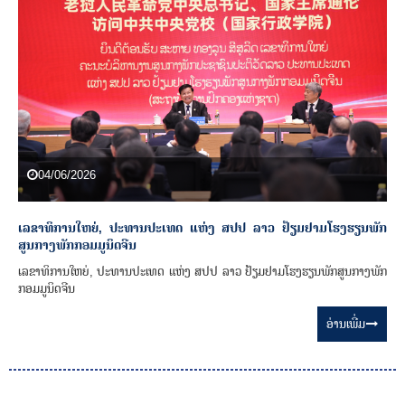
n
04/06/2026
ເລຂາທິການໃຫຍ່, ປະທານປະເທດ ແຫ່ງ ສປປ ລາວ ຢ້ຽມຢາມໂຮງຮຽນພັກ
ສູນກາງພັກກອມມູນິດຈີນ
ເລຂາທິການໃຫຍ່, ປະທານປະເທດ ແຫ່ງ ສປປ ລາວ ຢ້ຽມຢາມໂຮງຮຽນພັກສູນກາງພັກ
ກອມມູນິດຈີນ
ອ່ານ​ເພີ່ມ