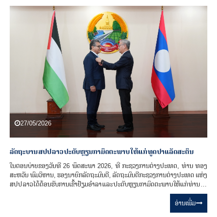
27/05/2026
ລັດຖະບານ ສປປ ລາວ ປະດັບຫຼຽນກາມິດຕະພາບ ໃຫ້ແກ່ ທູດ ປາແລັດສະຕິນ
ໃນຕອນບ່າຍຂອງວັນທີ 26 ພຶດສະພາ 2026, ທີ່ ກະຊວງການຕ່າງປະເທດ, ທ່ານ ທອງ
ສະຫວັນ ພົມວິຫານ, ຮອງນາຍົກລັດຖະມົນຕີ, ລັດຖະມົນຕີກະຊວງການຕ່າງປະເທດ ແຫ່ງ
ສປປ ລາວ ໄດ້ຕ້ອນຮັບການເຂົ້າຢ້ຽມອຳລາ ແລະ ປະດັບຫຼຽນກາມິດຕະພາບ ໃຫ້ແກ່ ທ່ານ ສາ
ອາດິ ສາລາມາ (Saadi Salama), ເອກອັກຄະລັດຖະທູດວິສາມັນ ຜູ້ມີອໍານາດເຕັມ ແຫ່ງ
ລັດປາແລັດສະຕິນ ປະຈໍາ ສປປ ລາວ ທີ່ມີສໍານັກງານຕັ້ງຢູ່ ຮ່າໂນ້ຍ, ສສ. ຫວຽດນາມ ໃນໂອ
ອ່ານ​ເພີ່ມ
ກາດສໍາເລັດການປະຕິບັດໜ້າທີ່ການທູດ ປະຈໍາ ສປປ ລາວ.