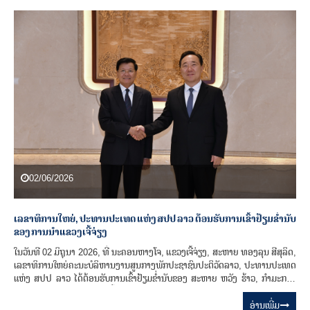
02/06/2026
ເລຂາທິການໃຫຍ່, ປະທານປະເທດ ແຫ່ງ ສປປ ລາວ ຕ້ອນຮັບການເຂົ້າຢ້ຽມຂໍ່ານັບ
ຂອງ ການນໍາແຂວງເຈີ້ຈ່ຽງ
ໃນວັນທີ 02 ມິຖຸນາ 2026, ທີ່ ນະຄອນຫາງໂຈ, ແຂວງເຈີ້ຈ່ຽງ, ສະຫາຍ ທອງລຸນ ສີສຸລິດ,
ເລຂາທິການໃຫຍ່ຄະນະບໍລິຫານງານສູນກາງພັກປະຊາຊົນປະຕິວັດລາວ, ປະທານປະເທດ
ແຫ່ງ ສປປ ລາວ ໄດ້ຕ້ອນຮັບການເຂົ້າຢ້ຽມຂໍ່ານັບຂອງ ສະຫາຍ ຫວັງ ຮ້າວ, ກໍາມະການ
ສູນກາງພັກ, ເລຂາພັກແຂວງເຈີ້ຈ່ຽງ, ປະທານຄະນະປະຈໍາສະພາຜູ້ແທນປະຊາຊົນແຂວງ
ເຈີ້ຈ່ຽງ ພ້ອມດ້ວຍຄະນະ ໃນໂອກາດເດີນທາງຢ້ຽມຢາມລັດຖະກິດ ຢູ່ ສປ ຈີນ ໃນລະຫວ່າງ
ອ່ານ​ເພີ່ມ