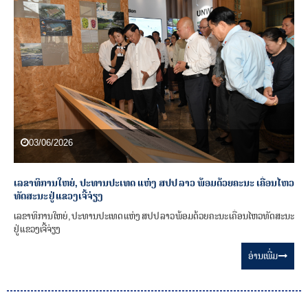
03/06/2026
ເລຂາທິການໃຫຍ່, ປະທານປະເທດ ແຫ່ງ ສປປ ລາວ ພ້ອມດ້ວຍຄະນະ ເຄື່ອນໄຫວ
ທັດສະນະ ຢູ່ ແຂວງເຈີ້ຈ່ຽງ
ເລຂາທິການໃຫຍ່, ປະທານປະເທດ ແຫ່ງ ສປປ ລາວ ພ້ອມດ້ວຍຄະນະ ເຄື່ອນໄຫວທັດສະນະ
ຢູ່ ແຂວງເຈີ້ຈ່ຽງ
ອ່ານ​ເພີ່ມ