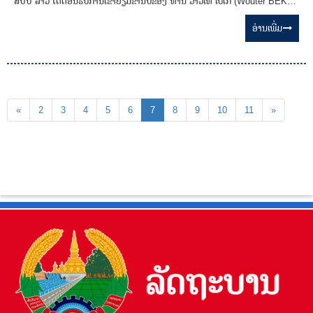
ສປປ ລາວ ໄດ້ຕ້ອນຮັບການເຂົ້າຢ້ຽມຂໍ່ານັບຂອງ ທ່ານ ວາວເທີ ເບເກີ້ (Wouter BEKE),
ປະທານຄະນະຜູ້ແທນການພົວພັນກັບ ປະເທດອາຊີຕາເວັນອອກ ສ່ຽງໃຕ້ ຂອງ
ລັດຖະສະພາ ເອີຣົບ ພ້ອມດ້ວຍຄະນະ ໃນໂອກາດເດີນທາງມາຢ້ຽມຢາມເຮັດວຽກ ຢູ່ ສປປ
ອ່ານ​ເພີ່ມ
ລາວ.
«
2
3
4
5
6
7
8
9
10
11
»