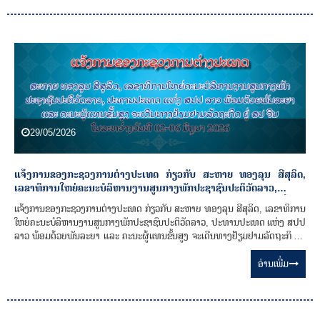
29/05/2026
ແຈ້ງການຂອງກະຊວງການຕ່າງປະເທດ ກ່ຽວກັບ ສະຫາຍ ທອງລຸນ ສີສຸລິດ,
ເລຂາທິການໃຫຍ່ຄະນະບໍລິຫານງານສູນກາງພັກປະຊາຊົນປະຕິວັດລາວ,
ປະທານປະເທດ ແຫ່ງ ສປປ ລາວ ພ້ອມດ້ວຍພັນລະຍາ ແລະ ຄະນະຜູ້ແທນຂັ້ນສູງ
ແຈ້ງການຂອງກະຊວງການຕ່າງປະເທດ ກ່ຽວກັບ ສະຫາຍ ທອງລຸນ ສີສຸລິດ, ເລຂາທິການ
ຈະເດີນທາງຢ້ຽມຢາມລັດຖະກິດ ຢູ່ ສປ ຈີນ ໃນລະຫວ່າງວັນທີ 02-06 ມິຖຸນາ 2026
ໃຫຍ່ຄະນະບໍລິຫານງານສູນກາງພັກປະຊາຊົນປະຕິວັດລາວ, ປະທານປະເທດ ແຫ່ງ ສປປ
ລາວ ພ້ອມດ້ວຍພັນລະຍາ ແລະ ຄະນະຜູ້ແທນຂັ້ນສູງ ຈະເດີນທາງຢ້ຽມຢາມລັດຖະກິດ ຢູ່
ສປ ຈີນ ໃນລະຫວ່າງວັນທີ 02-06 ມິຖຸນາ 2026
ອ່ານ​ເພີ່ມ