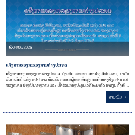
04/06/2026
ແຈ້ງການຂອງກະຊວງການຕ່າງປະເທດ
ແຈ້ງການຂອງກະຊວງການຕ່າງປະເທດ ກ່ຽວກັບ ສະຫາຍ ສອນໄຊ ສີພັນດອນ, ນາຍົກ
ລັດຖະມົນຕີ ແຫ່ງ ສປປ ລາວ ພ້ອມດ້ວຍຄະນະຜູ້ແທນຂັ້ນສູງ ຈະເດີນທາງຢ້ຽມຢາມ ສສ.
ຫວຽດນາມ ຢ່າງເປັນທາງການ ແລະ ເຂົ້າຮ່ວມກອງປະຊຸມເວທີອະນາຄົດ ອາຊຽນ ຄັ້ງທີ 3,
ໃນລະຫວ່າງວັນທີ 07-09 ມິຖຸນາ 2026.
ອ່ານ​ເພີ່ມ