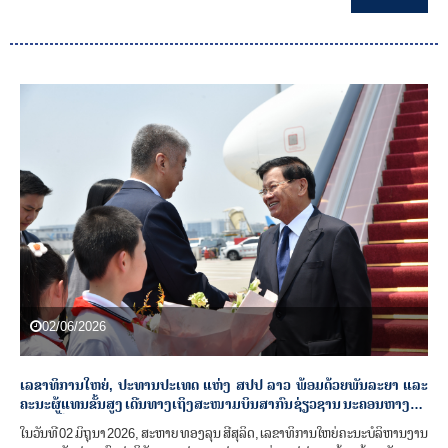
ວັນທີ 02-06 ມິຖຸນາ 2026.
02/06/2026
ເລຂາທິການໃຫຍ່, ປະທານປະເທດ ແຫ່ງ ສປປ ລາວ ພ້ອມດ້ວຍພັນລະຍາ ແລະ
ຄະນະຜູ້ແທນຂັ້ນສູງ ເດີນທາງເຖິງສະໜາມບິນສາກົນ ຊ່ຽວຊານ ນະຄອນຫາງໂຈ,
ແຂວງເຈີ້ຈ່ຽງ, ສປ ຈີນ
ໃນວັນທີ 02 ມິຖຸນາ 2026, ສະຫາຍ ທອງລຸນ ສີສຸລິດ, ເລຂາທິການໃຫຍ່ຄະນະບໍລິຫານງານ