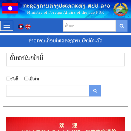
T
o
ຂ່າວການ​ເຄື່ອນ​ໄຫວຂອງການນໍາພັກ-ລັດ
g
g
l
ຄົ້ນ​ຫາ​ໃນ​ໜ້ານີ້
e
n
a
​ຫົວ​ຂໍ້
​ເນື້ອ​ໃນ
v
i
g
a
t
i
o