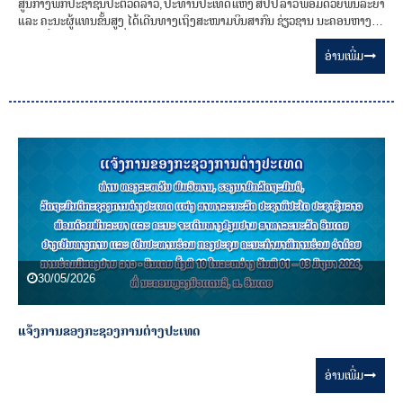
ສູນກາງພັກປະຊາຊົນປະຕິວັດລາວ, ປະທານປະເທດ ແຫ່ງ ສປປ ລາວ ພ້ອມດ້ວຍພັນລະຍາ
ແລະ ຄະນະຜູ້ແທນຂັ້ນສູງ ໄດ້ເດີນທາງເຖິງສະໜາມບິນສາກົນ ຊ່ຽວຊານ ນະຄອນຫາງໂຈ,
ແຂວງເຈີ້ຈ່ຽງ, ສປ ຈີນ, ເພື່ອດໍາເນີນການຢ້ຽມຢາມລັດຖະກິດ ຢູ່ ສປ ຈີນ ແຕ່ວັນທີ 02-06
ມິຖຸນາ 2026.
ອ່ານ​ເພີ່ມ
30/05/2026
ແຈ້ງການຂອງກະຊວງການຕ່າງປະເທດ
ອ່ານ​ເພີ່ມ