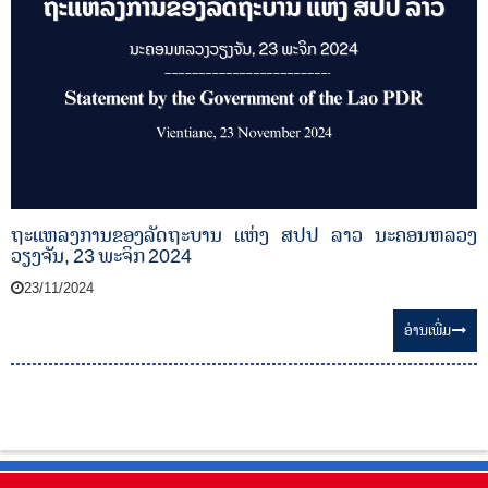
n
ຖະແຫລງການຂອງລັດຖະບານ ແຫ່ງ ສປປ ລາວ ນະຄອນຫລວງ
ວຽງຈັນ, 23 ພະຈິກ 2024
23/11/2024
ອ່ານ​ເພີ່ມ