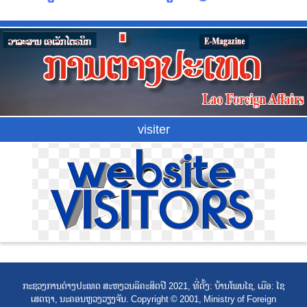
visiter
ກະຊວງການຕ່າງປະເທດ ສະຫງວນລິຄະສິດປີ 2021, ທີ່ຕັ້ງ: ບ້ານໂພນໄຊ, ເມືອ: ໄຊ
ເສດຖາ, ນະຄອນຫຼວງວຽງຈັນ. Copyright © 2001, Ministry of Foreign