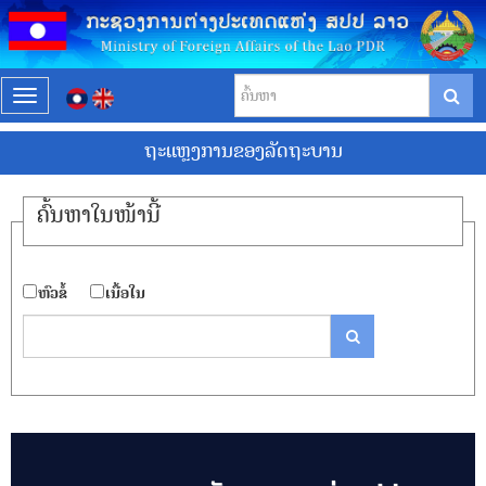
T
o
ຖະແຫຼງການຂອງລັດຖະບານ
g
g
l
ຄົ້ນ​ຫາ​ໃນ​ໜ້ານີ້
e
n
a
​ຫົວ​ຂໍ້
​ເນື້ອ​ໃນ
v
i
g
a
t
i
o